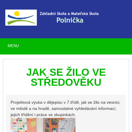
MENU
JAK SE ŽILO VE
STŘEDOVĚKU
Projektová výuka v dějepisu v 7.třídě, jak se žilo na vesnici,
ve městě a na hradě, samostatné vyhledávání informací,
jejich třídění i práce ve skupinkách.