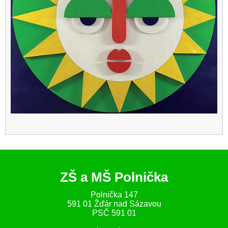
ZŠ a MŠ Polnička
Polnička 147
591 01 Žďár nad Sázavou
PSČ 591 01