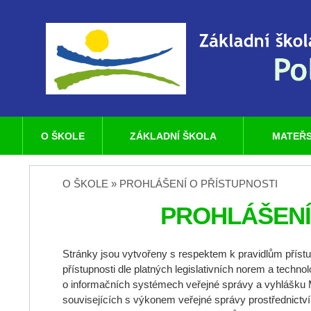
O ŠKOLE
ZÁKLADNÍ ŠKOLA
MATEŘS
O ŠKOLE » PROHLÁŠENÍ O PŘÍSTUPNOSTI
PROHLÁŠENÍ
Stránky jsou vytvořeny s respektem k pravidlům přístu
přístupnosti dle platných legislativních norem a tech
o informačních systémech veřejné správy a vyhlášku M
souvisejících s výkonem veřejné správy prostřednict