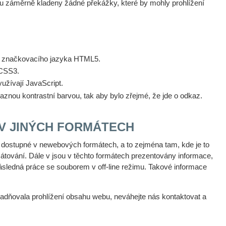
ou záměrně kladeny žádné překážky, které by mohly prohlížení
ím značkovacího jazyka HTML5.
 CSS3.
užívají JavaScript.
znou kontrastní barvou, tak aby bylo zřejmé, že jde o odkaz.
V JINÝCH FORMÁTECH
 dostupné v newebových formátech, a to zejména tam, kde je to
átování. Dále v jsou v těchto formátech prezentovány informace,
ásledná práce se souborem v off-line režimu. Takové informace
nadňovala prohlížení obsahu webu, neváhejte nás kontaktovat a