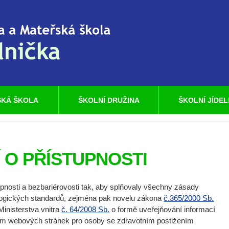
KÁ ŠKOLA
ŠKOLNÍ DRUŽINA
ŠKOLNÍ JÍDE
 O PŘÍSTUPNOSTI
pnosti a bezbariérovosti tak, aby splňovaly všechny zásady
nologických standardů, zejména pak novelu zákona
č.365/2000 Sb.
inisterstva vnitra
č. 64/2008 Sb.
o formě uveřejňování informací
vím webových stránek pro osoby se zdravotním postižením