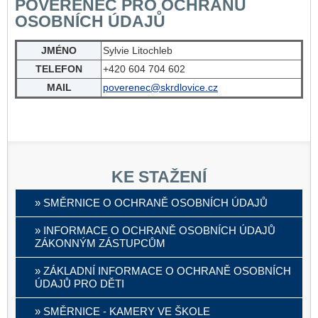
POVĚŘENEC PRO OCHRANU
OSOBNÍCH ÚDAJŮ
JMÉNO
Sylvie Litochleb
TELEFON
+420 604 704 602
MAIL
poverenec@skrdlovice.cz
KE STAŽENÍ
» SMĚRNICE O OCHRANĚ OSOBNÍCH ÚDAJŮ
» INFORMACE O OCHRANĚ OSOBNÍCH ÚDAJŮ
ZÁKONNÝM ZÁSTUPCŮM
» ZÁKLADNÍ INFORMACE O OCHRANĚ OSOBNÍCH
ÚDAJŮ PRO DĚTI
» SMĚRNICE - KAMERY VE ŠKOLE