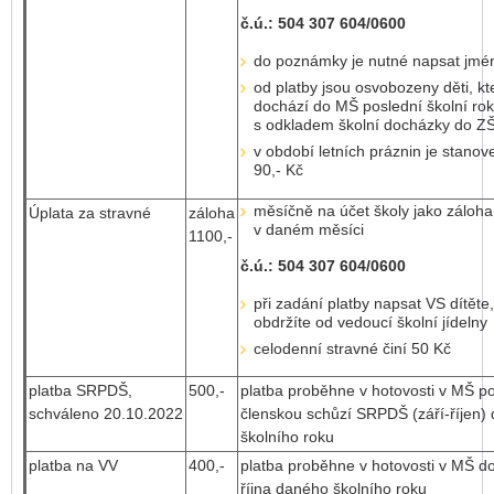
č.ú.: 504 307 604/0600
do poznámky je nutné napsat jmén
od platby jsou osvobozeny děti, kt
dochází do MŠ poslední školní rok
s odkladem školní docházky do ZŠ
v období letních práznin je stanov
90,- Kč
měsíčně na účet školy jako záloha
Úplata za stravné
záloha
v daném měsíci
1100,-
č.ú.: 504 307 604/0600
při zadání platby napsat VS dítěte,
obdržíte od vedoucí školní jídelny
celodenní stravné činí 50 Kč
platba SRPDŠ,
500,-
platba proběhne v hotovosti v MŠ p
schváleno 20.10.2022
členskou schůzí SRPDŠ (září-říjen)
školního roku
platba na VV
400,-
platba proběhne v hotovosti v MŠ d
října daného školního roku