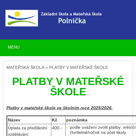
MENU
MATEŘSKÁ ŠKOLA » PLATBY V MATEŘSKÉ ŠKOLE
PLATBY V MATEŘSKÉ
ŠKOLE
Platby v mateřské škole ve školním roce 2025/2026.
Název
Kč
poznámka
podle uvážení zvolit platby: měsíč
Úplata za předškolní
400,-
čtvrtletně/ročně na účet školy
vzdělávání