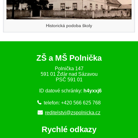
Historická podoba školy
ZŠ a MŠ Polnička
Polnička 147
591 01 Žďár nad Sázavou
PSČ 591 01
ID datové schránky:
h4yxxj6
telefon: +420 566 625 768
reditelstvi@zspolnicka.cz
Rychlé odkazy