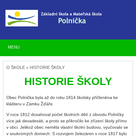
MENU
O ŠKOLE » HISTORIE ŠKOLY
HISTORIE ŠKOLY
Obec Polnička byla až do roku 1814 školsky přičleněna ke
klášteru v Zámku Žďáře.
V roce 1812 dosahoval počet školních dětí z obvodu Polničky
více jak devadesáti, a proto se přikročilo ke zřízení školy přímo
v obci. Jelikož obec neměla vlastní školní budovu, vyučovalo se
v soukromých domech. S rozvojem železáren v roce 1817 bylo