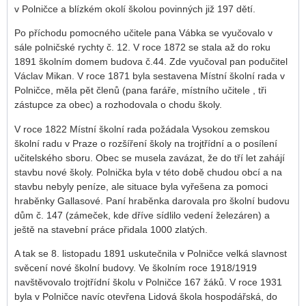
v Polničce a blízkém okolí školou povinných již 197 dětí.
Po příchodu pomocného učitele pana Vábka se vyučovalo v
sále polničské rychty č. 12. V roce 1872 se stala až do roku
1891 školním domem budova č.44. Zde vyučoval pan podučitel
Václav Mikan. V roce 1871 byla sestavena Místní školní rada v
Polničce, měla pět členů (pana faráře, místního učitele , tři
zástupce za obec) a rozhodovala o chodu školy.
V roce 1822 Místní školní rada požádala Vysokou zemskou
školní radu v Praze o rozšíření školy na trojtřídní a o posílení
učitelského sboru. Obec se musela zavázat, že do tří let zahájí
stavbu nové školy. Polnička byla v této době chudou obcí a na
stavbu nebyly peníze, ale situace byla vyřešena za pomoci
hraběnky Gallasové. Paní hraběnka darovala pro školní budovu
dům č. 147 (zámeček, kde dříve sídlilo vedení železáren) a
ještě na stavební práce přidala 1000 zlatých.
A tak se 8. listopadu 1891 uskutečnila v Polničce velká slavnost
svěcení nové školní budovy. Ve školním roce 1918/1919
navštěvovalo trojtřídní školu v Polničce 167 žáků. V roce 1931
byla v Polničce navíc otevřena Lidová škola hospodářská, do