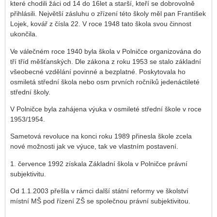
které chodili žáci od 14 do 16let a starší, kteří se dobrovolně
přihlásili. Největší zásluhu o zřízení této školy měl pan František
Lojek, kovář z čísla 22. V roce 1948 tato škola svou činnost
ukončila.
Ve válečném roce 1940 byla škola v Polničce organizována do
tří tříd měšťanských. Dle zákona z roku 1953 se stalo základní
všeobecné vzdělání povinné a bezplatné. Poskytovala ho
osmiletá střední škola nebo osm prvních ročníků jedenáctileté
střední školy.
V Polničce byla zahájena výuka v osmileté střední škole v roce
1953/1954.
Sametová revoluce na konci roku 1989 přinesla škole zcela
nové možnosti jak ve výuce, tak ve vlastním postavení.
1. července 1992 získala Základní škola v Polničce právní
subjektivitu.
Od 1.1.2003 přešla v rámci další státní reformy ve školství
místní MŠ pod řízení ZŠ se společnou právní subjektivitou.