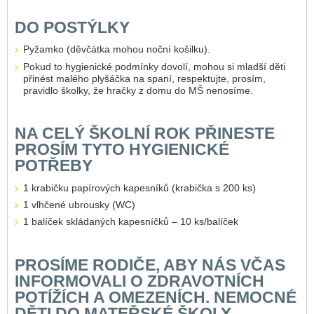
DO POSTÝLKY
Pyžamko (děvčátka mohou noční košilku).
Pokud to hygienické podmínky dovolí, mohou si mladší děti
přinést malého plyšáčka na spaní, respektujte, prosím,
pravidlo školky, že hračky z domu do MŠ nenosíme.
NA CELÝ ŠKOLNÍ ROK PŘINESTE
PROSÍM TYTO HYGIENICKÉ
POTŘEBY
1 krabičku papírových kapesníků (krabička s 200 ks)
1 vlhčené ubrousky (WC)
1 balíček skládaných kapesníčků – 10 ks/balíček
PROSÍME RODIČE, ABY NÁS VČAS
INFORMOVALI O ZDRAVOTNÍCH
POTÍŽÍCH A OMEZENÍCH. NEMOCNÉ
DĚTI DO MATEŘSKÉ ŠKOLY