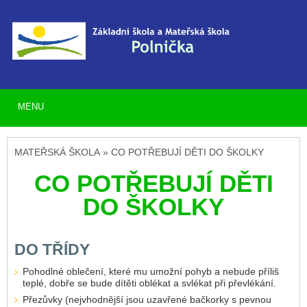
MENU
MATEŘSKÁ ŠKOLA » CO POTŘEBUJÍ DĚTI DO ŠKOLKY
CO POTŘEBUJÍ DĚTI
DO ŠKOLKY
DO TŘÍDY
Pohodlné oblečení, které mu umožní pohyb a nebude příliš
teplé, dobře se bude dítěti oblékat a svlékat při převlékání.
Přezůvky (nejvhodnější jsou uzavřené bačkorky s pevnou