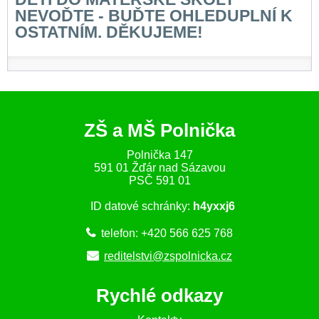
NEVOĎTE - BUĎTE OHLEDUPLNÍ K
OSTATNÍM. DĚKUJEME!
ZŠ a MŠ Polnička
Polnička 147
591 01 Žďár nad Sázavou
PSČ 591 01
ID datové schránky:
h4yxxj6
telefon: +420 566 625 768
reditelstvi@zspolnicka.cz
Rychlé odkazy