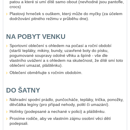
patou a které si umí dítě samo obout (nevhodné jsou pantofle,
crocs)
Plastový hrneček s ouškem, který může do myčky (za účelem
dodržování pitného režimu v průběhu dne).
NA POBYT VENKU
Sportovní oblečení s ohledem na počasí a roční období
(starší tepláky, mikiny, bundy, uzavřené boty do písku,
pogumované soupravy odolné vlhku a špíně - vše dle
vlastního uvážení a s ohledem na skutečnost, že dítě smí toto
oblečení umazat, pláštěnku).
Oblečení obměňujte s ročním obdobím.
DO ŠATNY
Náhradní spodní prádlo, punčocháče, tepláky, trička, ponožky,
děvčátka legíny (pro případ nehody, polití či umazání).
Holínky (podepsané a nechané v polici) a pláštěnku.
Prosíme rodiče, aby ve vlastním zájmu osobní věci dětí
podepsali.