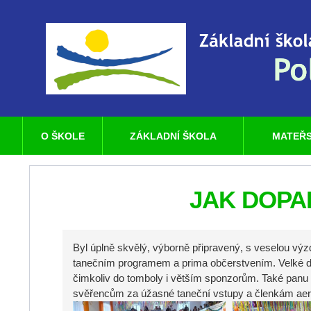
O ŠKOLE
ZÁKLADNÍ ŠKOLA
MATEŘS
JAK DOPA
Byl úplně skvělý, výborně připravený, s veselou vý
tanečním programem a prima občerstvením. Velké dík
čimkoliv do tomboly i větším sponzorům. Také pan
svěřencům za úžasné taneční vstupy a členkám aero