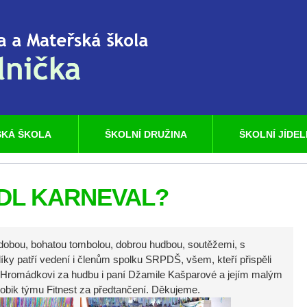
KÁ ŠKOLA
ŠKOLNÍ DRUŽINA
ŠKOLNÍ JÍDE
DL KARNEVAL?
zdobou, bohatou tombolou, dobrou hudbou, soutěžemi, s
y patří vedení i členům spolku SRPDŠ, všem, kteří přispěli
u Hromádkovi za hudbu i paní Džamile Kašparové a jejím malým
bik týmu Fitnest za předtančení. Děkujeme.