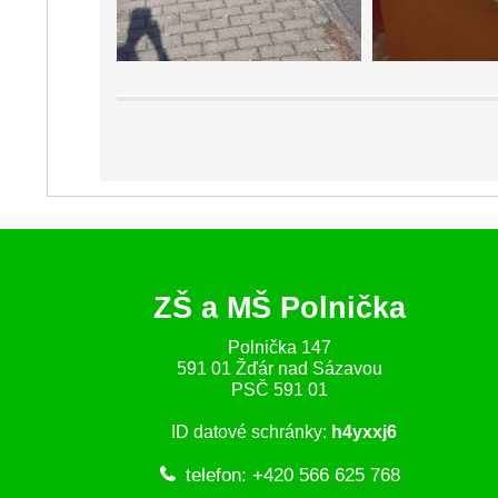
ZŠ a MŠ Polnička
Polnička 147
591 01 Žďár nad Sázavou
PSČ 591 01
ID datové schránky:
h4yxxj6
telefon: +420 566 625 768