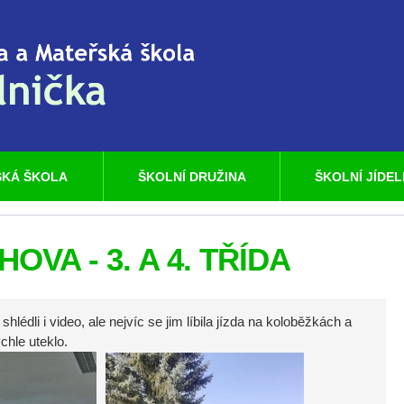
KÁ ŠKOLA
ŠKOLNÍ DRUŽINA
ŠKOLNÍ JÍDE
VA - 3. A 4. TŘÍDA
hlédli i video, ale nejvíc se jim líbila jízda na koloběžkách a
chle uteklo.