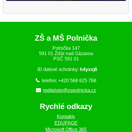
ZŠ a MŠ Polnička
Polnička 147
591 01 Žďár nad Sázavou
PSČ 591 01
ID datové schránky:
h4yxxj6
telefon: +420 566 625 768
reditelstvi@zspolnicka.cz
Rychlé odkazy
Kontakty
EDUPAGE
Microsoft Office 365