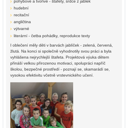
pohybové a tvořivé - štafety, srdce z jablek
hudební
recitační
angličtina
výtvarné
literární - četba pohádky, reprodukce texty
I oblečení měly děti v barvách jablíček - zelená, červená,
žlutá. Na konci si společně vyhodnotily svou práci a byla
vyhlášena nejrychlejší štafeta. Projektová výuka dětem
přináší velkou přirozenou motivaci, spolupráci napříč
školou, bezpečné prostředí - poznají se, skamarádí se,
vysokou efektivitu včetně vrstevnického učení.