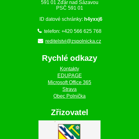
591 01 Žďár nad Sázavou
PSČ 591 01
ID datové schránky:
h4yxxj6
telefon: +420 566 625 768
reditelstvi@zspolnicka.cz
Rychlé odkazy
Kontakty
EDUPAGE
Microsoft Office 365
Strava
Obec Polnička
Zřizovatel