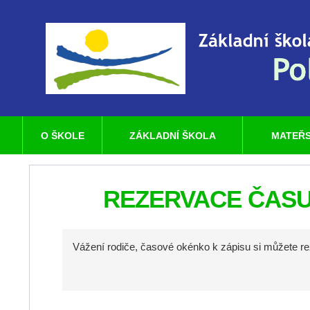
O ŠKOLE
ZÁKLADNÍ ŠKOLA
MATEŘS
REZERVACE ČASU 
Vážení rodiče, časové okénko k zápisu si můžete re