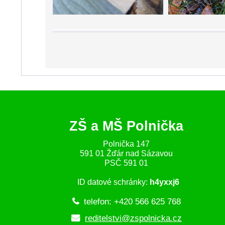
ZŠ a MŠ Polnička
Polnička 147
591 01 Žďár nad Sázavou
PSČ 591 01
ID datové schránky:
h4yxxj6
telefon: +420 566 625 768
reditelstvi@zspolnicka.cz