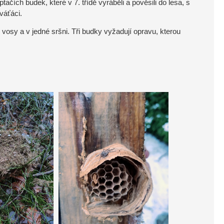
ačích budek, které v 7. třídě vyráběli a pověsili do lesa, s
eváťáci.
vosy a v jedné sršni. Tři budky vyžadují opravu, kterou