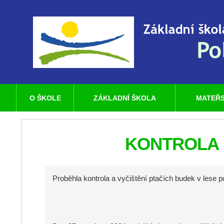
O ŠKOLE
ZÁKLADNÍ ŠKOLA
MATEŘS
KONTROLA 
Proběhla kontrola a vyčištění ptačích budek v les