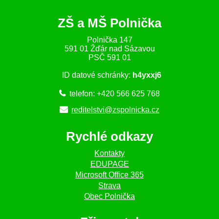
ZŠ a MŠ Polnička
Polnička 147
591 01 Žďár nad Sázavou
PSČ 591 01
ID datové schránky:
h4yxxj6
telefon: +420 566 625 768
reditelstvi@zspolnicka.cz
Rychlé odkazy
Kontakty
EDUPAGE
Microsoft Office 365
Strava
Obec Polnička