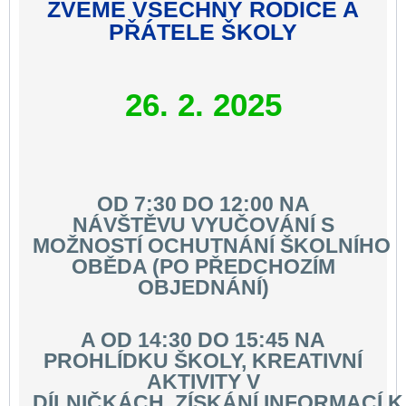
ZVEME VŠECHNY RODIČE A
PŘÁTELE ŠKOLY
26. 2. 2025
OD 7:30 DO 12:00 NA
NÁVŠTĚVU VYUČOVÁNÍ S
MOŽNOSTÍ OCHUTNÁNÍ ŠKOLNÍHO
OBĚDA (PO PŘEDCHOZÍM
OBJEDNÁNÍ)
A OD 14:30 DO 15:45 NA
PROHLÍDKU ŠKOLY, KREATIVNÍ
AKTIVITY V
DÍLNIČKÁCH, ZÍSKÁNÍ INFORMACÍ K