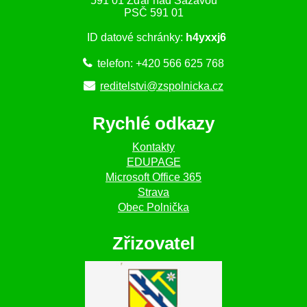
591 01 Žďár nad Sázavou
PSČ 591 01
ID datové schránky:
h4yxxj6
telefon: +420 566 625 768
reditelstvi@zspolnicka.cz
Rychlé odkazy
Kontakty
EDUPAGE
Microsoft Office 365
Strava
Obec Polnička
Zřizovatel