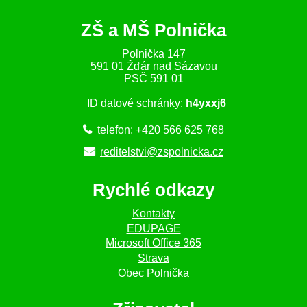
ZŠ a MŠ Polnička
Polnička 147
591 01 Žďár nad Sázavou
PSČ 591 01
ID datové schránky:
h4yxxj6
telefon: +420 566 625 768
reditelstvi@zspolnicka.cz
Rychlé odkazy
Kontakty
EDUPAGE
Microsoft Office 365
Strava
Obec Polnička