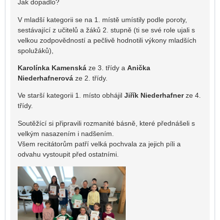
Jak dopadlo?
V mladší kategorii se na 1. místě umístily podle poroty,
sestávající z učitelů a žáků 2. stupně (ti se své role ujali s
velkou zodpovědností a pečlivě hodnotili výkony mladších
spolužáků),
Karolínka Kamenská
ze 3. třídy a
Anička
Niederhafnerová
ze 2. třídy.
Ve starší kategorii 1. místo obhájil
Jiřík Niederhafner
ze 4.
třídy.
Soutěžící si připravili rozmanité básně, které přednášeli s
velkým nasazením i nadšením.
Všem recitátorům patří velká pochvala za jejich píli a
odvahu vystoupit před ostatními.