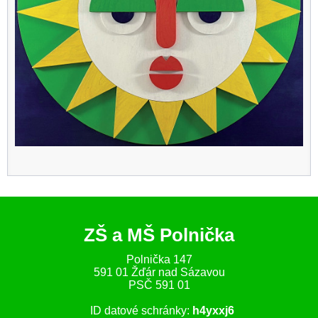
ZŠ a MŠ Polnička
Polnička 147
591 01 Žďár nad Sázavou
PSČ 591 01
ID datové schránky:
h4yxxj6