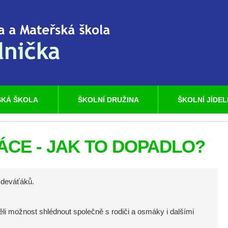
KÁ ŠKOLA
ŠKOLNÍ DRUŽINA
ŠKOLNÍ JÍDE
CE - JAK TO DOPADLO?
 deváťáků.
ožnost shlédnout společně s rodiči a osmáky i dalšími