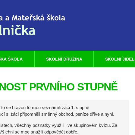
KÁ ŠKOLA
ŠKOLNÍ DRUŽINA
ŠKOLNÍ JÍDE
NOST PRVNÍHO STUPNĚ
, to se hravou formou seznámili žáci 1. stupně
tucí si žáci připomněli směnný obchod, peníze dříve a nyní.
istech, všechny poznatky využili i ve skupinovém kvízu. Za
 Všichni se moc snažili odpovědět dobře.