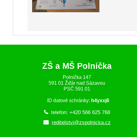
ZŠ a MŠ Polnička
Polnička 147
591 01 Žďár nad Sázavou
PSČ 591 01
ID datové schránky:
h4yxxj6
telefon: +420 566 625 768
reditelstvi@zspolnicka.cz