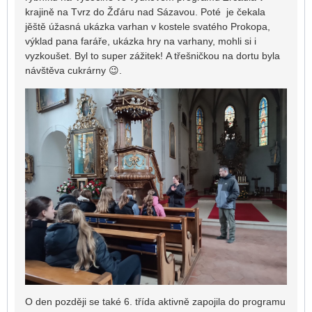
krajině na Tvrz do Žďáru nad Sázavou. Poté je čekala
jěště úžasná ukázka varhan v kostele svatého Prokopa,
výklad pana faráře, ukázka hry na varhany, mohli si i
vyzkoušet. Byl to super zážitek! A třešničkou na dortu byla
návštěva cukrárny 😉.
O den později se také 6. třída aktivně zapojila do programu