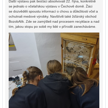
Další výstavu pak šesťáci absolvovali 22. října, konkrétně
se jednalo o včelařskou výstavu v Čechově domě. Žáci
se dozvěděli spoustu informací o chovu a důležitosti včel a
ochutnali medové výrobky. Navštívili také žďárský obchod
BozobAlík. Zde se zamýšleli nad procesem recyklace a nad
tím, jakou stopu po sobě my lidé v přírodě zanecháváme.