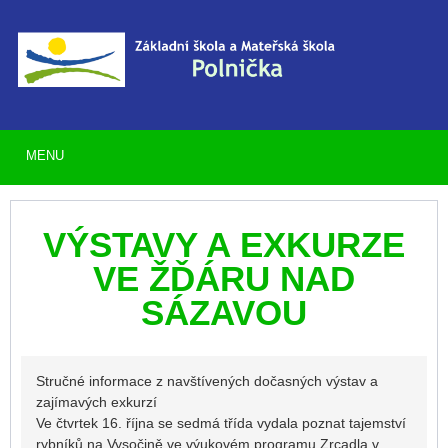
MENU
VÝSTAVY A EXKURZE
VE ŽĎÁRU NAD
SÁZAVOU
Stručné informace z navštívených dočasných výstav a
zajímavých exkurzí
Ve čtvrtek 16. října se sedmá třída vydala poznat tajemství
rybníků na Vysočině ve výukovém programu Zrcadla v