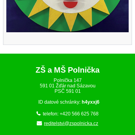
ZŠ a MŠ Polnička
Polnička 147
591 01 Žďár nad Sázavou
PSČ 591 01
ID datové schránky:
h4yxxj6
telefon: +420 566 625 768
reditelstvi@zspolnicka.cz