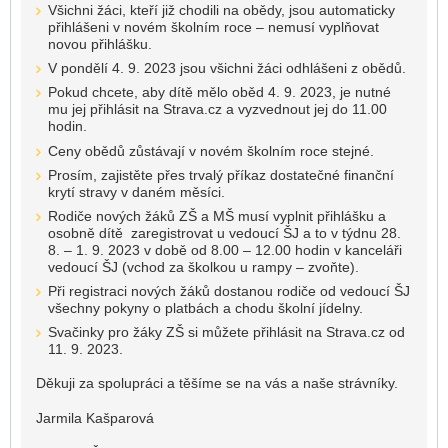
Všichni žáci, kteří již chodili na obědy, jsou automaticky
přihlášeni v novém školním roce – nemusí vyplňovat
novou přihlášku.
V pondělí 4. 9. 2023 jsou všichni žáci odhlášeni z obědů.
Pokud chcete, aby dítě mělo oběd 4. 9. 2023, je nutné
mu jej přihlásit na Strava.cz a vyzvednout jej do 11.00
hodin.
Ceny obědů zůstávají v novém školním roce stejné.
Prosím, zajistěte přes trvalý příkaz dostatečné finanční
krytí stravy v daném měsíci.
Rodiče nových žáků ZŠ a MŠ musí vyplnit přihlášku a
osobně dítě zaregistrovat u vedoucí ŠJ a to v týdnu 28.
8. – 1. 9. 2023 v době od 8.00 – 12.00 hodin v kanceláři
vedoucí ŠJ (vchod za školkou u rampy – zvoňte).
Při registraci nových žáků dostanou rodiče od vedoucí ŠJ
všechny pokyny o platbách a chodu školní jídelny.
Svačinky pro žáky ZŠ si můžete přihlásit na Strava.cz od
11. 9. 2023.
Děkuji za spolupráci a těšíme se na vás a naše strávníky.
Jarmila Kašparová