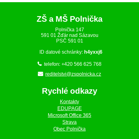
ZŠ a MŠ Polnička
Polnička 147
591 01 Žďár nad Sázavou
PSČ 591 01
ID datové schránky:
h4yxxj6
telefon: +420 566 625 768
reditelstvi@zspolnicka.cz
Rychlé odkazy
Kontakty
EDUPAGE
Microsoft Office 365
Strava
Obec Polnička