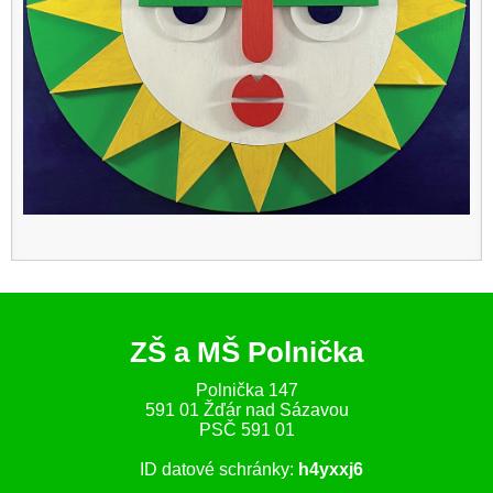
ZŠ a MŠ Polnička
Polnička 147
591 01 Žďár nad Sázavou
PSČ 591 01
ID datové schránky:
h4yxxj6