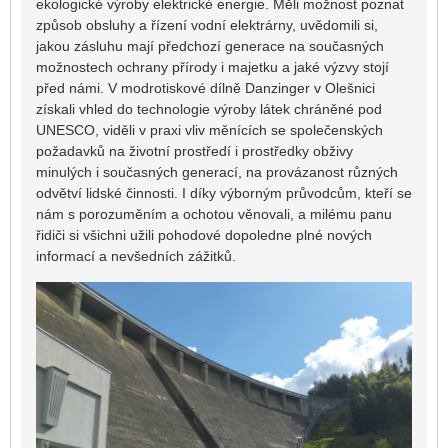
ekologické výroby elektrické energie. Měli možnost poznat
způsob obsluhy a řízení vodní elektrárny, uvědomili si,
jakou zásluhu mají předchozí generace na současných
možnostech ochrany přírody i majetku a jaké výzvy stojí
před námi. V modrotiskové dílně Danzinger v Olešnici
získali vhled do technologie výroby látek chráněné pod
UNESCO, viděli v praxi vliv měnících se společenských
požadavků na životní prostředí i prostředky obživy
minulých i současných generací, na provázanost různých
odvětví lidské činnosti. I díky výborným průvodcům, kteří se
nám s porozuměním a ochotou věnovali, a milému panu
řidiči si všichni užili pohodové dopoledne plné nových
informací a nevšedních zážitků.